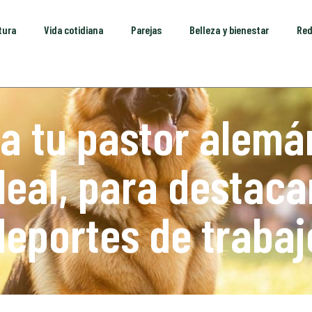
tura
Vida cotidiana
Parejas
Belleza y bienestar
Red
a tu pastor alemán
al, para destacar
deportes de trabaj