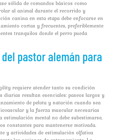
 base sólida de comandos básicos como
ntrolar al animal durante el recorrido y
ción canina en esta etapa debe enfocarse en
amiento cortas y frecuentes, preferiblemente
ientes tranquilos donde el perro pueda
 del pastor alemán para
ility requiere atender tanto su condición
s diarias resultan esenciales: paseos largos y
lanzamiento de pelota y natación cuando sea
rdiovascular y la fuerza muscular necesarias
la estimulación mental no debe subestimarse,
ivos constantes para mantenerse motivada.
te y actividades de estimulación olfativa
urante las sesiones de entrenamiento. La