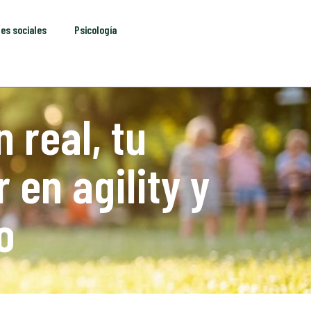
es sociales
Psicología
 real, tu
 en agility y
o