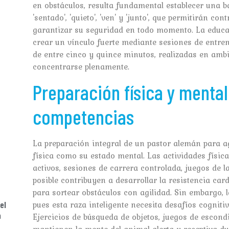
en obstáculos, resulta fundamental establecer una
'sentado', 'quieto', 'ven' y 'junto', que permitirán co
garantizar su seguridad en todo momento. La educa
crear un vínculo fuerte mediante sesiones de entren
de entre cinco y quince minutos, realizadas en amb
concentrarse plenamente.
Preparación física y mental
competencias
La preparación integral de un pastor alemán para ag
física como su estado mental. Las actividades física
activos, sesiones de carrera controlada, juegos de 
posible contribuyen a desarrollar la resistencia ca
para sortear obstáculos con agilidad. Sin embargo, 
pues esta raza inteligente necesita desafíos cognit
el
n
Ejercicios de búsqueda de objetos, juegos de escondi
mantienen la mente del animal alerta y receptiva d